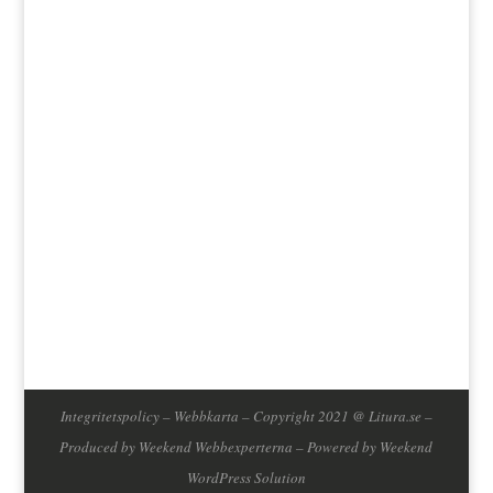
Jag godkänner att mina data lagras enligt
bloggens integritetspolicy.
Integritetspolicy
–
Webbkarta
– Copyright 2021 @ Litura.se –
Produced by
Weekend Webbexperterna
– Powered by
Weekend
WordPress Solution