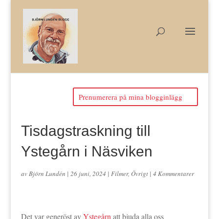
Prenumerera på mina blogginlägg
Tisdagstraskning till
Ystegårn i Näsviken
av
Björn Lundén
|
26 juni, 2024
|
Filmer
,
Övrigt
|
4 Kommentarer
Det var generöst av
Ystegårn
att bjuda alla oss