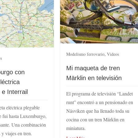
,
Modelismo ferrovario
Videos
es
Mi maqueta de tren
urgo con
Märklin en televisión
eléctrica
e Interrail
El programa de televisión “Landet
runt” encontró a un pensionado en
ta eléctrica plegable
Näsviken que ha llenado toda su
 fui hasta Luxemburgo,
cocina con un tren Märklin en
esante. Una combinación
miniatura.
y viajes en tren.