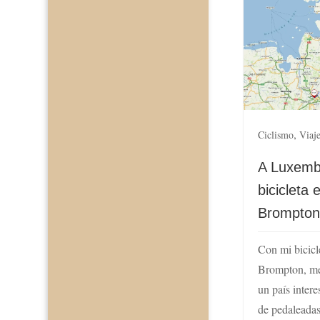
,
Ciclismo
Viaj
A Luxemb
bicicleta 
Brompton 
Con mi bicicle
Brompton, me
un país inter
de pedaleadas 