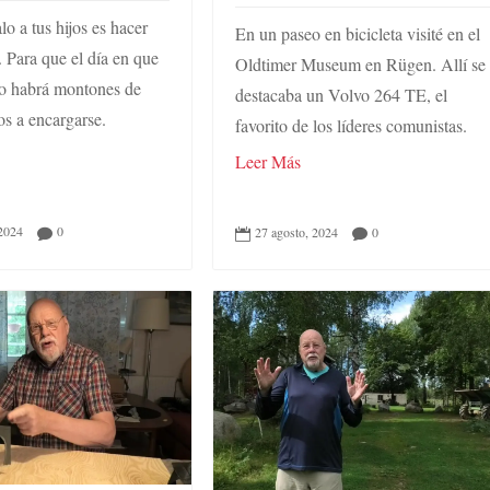
o a tus hijos es hacer
En un paseo en bicicleta visité en el
. Para que el día en que
Oldtimer Museum en Rügen. Allí se
no habrá montones de
destacaba un Volvo 264 TE, el
os a encargarse.
favorito de los líderes comunistas.
Leer Más
 2024
0
27 agosto, 2024
0


