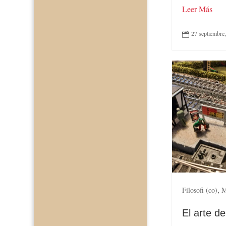
Leer Más
27 septiembre

,
Filosofi (co)
M
El arte de