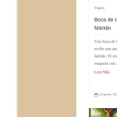
Videos
Boca de t
Märklin
Una boca de t
recibe una nu
ladrillo. El r
maqueta con a
Leer Más
22 agosto, 20
