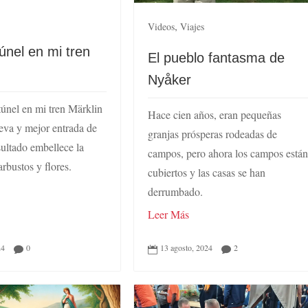
,
Videos
Viajes
únel en mi tren
El pueblo fantasma de
Nyåker
únel en mi tren Märklin
Hace cien años, eran pequeñas
eva y mejor entrada de
granjas prósperas rodeadas de
esultado embellece la
campos, pero ahora los campos está
rbustos y flores.
cubiertos y las casas se han
derrumbado.
Leer Más
24
0
13 agosto, 2024
2


