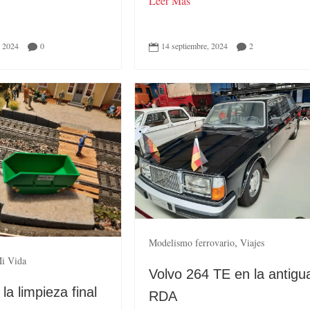
Leer Más
14 septiembre, 2024
2
, 2024
0



,
Modelismo ferrovario
Viajes
i Vida
Volvo 264 TE en la antigu
 la limpieza final
RDA