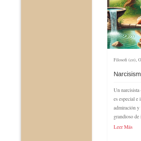
,
Filosofi (co)
O
Narcisis
Un narcisista
es especial e
admiración y 
grandioso de 
Leer Más