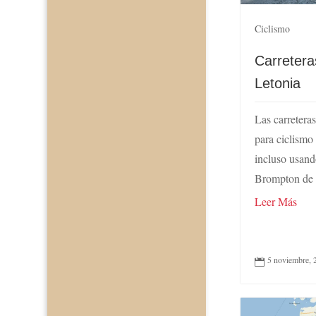
Ciclismo
Carretera
Letonia
Las carretera
para ciclismo 
incluso usand
Brompton de 
Leer Más
5 noviembre, 
