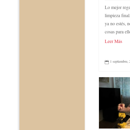
Lo mejor regal
limpieza final
ya no estés, 
cosas para ell
Leer Más
1 septiembre,
