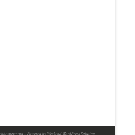
ebbexperterna
– Powered by
Weekend WordPress Solution