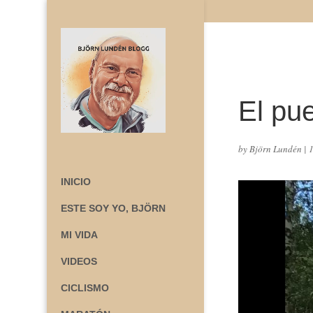
El pu
by
Björn Lundén
|
INICIO
ESTE SOY YO, BJÖRN
MI VIDA
VIDEOS
CICLISMO