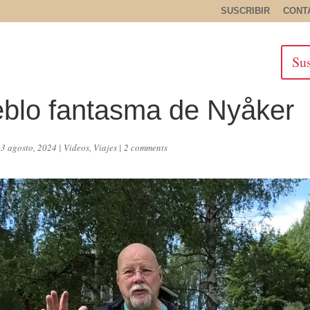
SUSCRIBIR
CONT
Sus
eblo fantasma de Nyåker
13 agosto, 2024
|
Videos
,
Viajes
|
2 comments