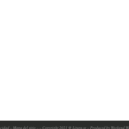
e mis datos se guarden de acuerdo don la
rivacidad de Björn Lundéns Blog.
acidad
–
Mapa del sitio
–
– Copyright 2021 @ Litura.se – Produced by
Weekend W