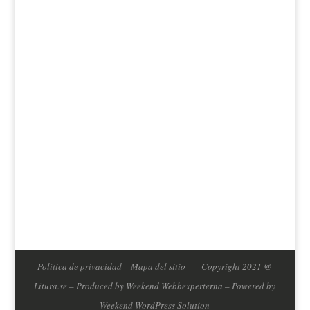
Acepto que mis datos se guarden de acuerdo
don la politica de privacidad de Björn Lundéns
Blog.
Política de privacidad
–
Mapa del sitio
–
– Copyright 2021 @
Litura.se – Produced by
Weekend Webbexperterna
– Powered by
Weekend WordPress Solution