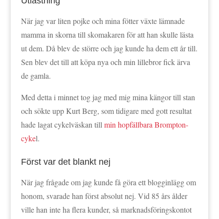
Utlästning
När jag var liten pojke och mina fötter växte lämnade
mamma in skorna till skomakaren för att han skulle lästa
ut dem. Då blev de större och jag kunde ha dem ett år till.
Sen blev det till att köpa nya och min lillebror fick ärva
de gamla.
Med detta i minnet tog jag med mig mina kängor till stan
och sökte upp Kurt Berg, som tidigare med gott resultat
hade lagat cykelväskan till
min hopfällbara Brompton-
cyke
l.
Först var det blankt nej
När jag frågade om jag kunde få göra ett blogginlägg om
honom, svarade han först absolut nej. Vid 85 års ålder
ville han inte ha flera kunder, så marknadsföringskontot