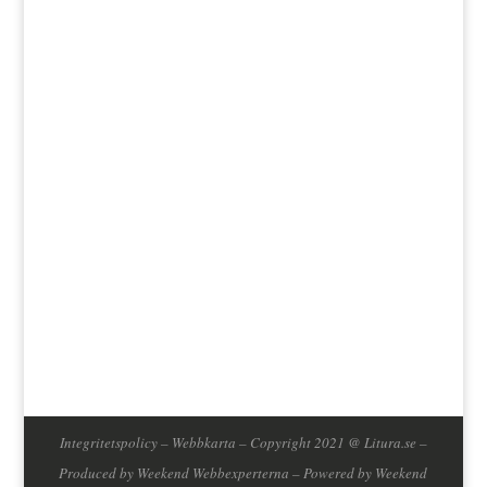
Jag godkänner att mina data lagras enligt
bloggens integritetspolicy.
Integritetspolicy
–
Webbkarta
– Copyright 2021 @ Litura.se –
Produced by
Weekend Webbexperterna
– Powered by
Weekend