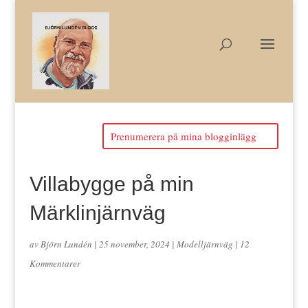
Prenumerera på mina blogginlägg
Villabygge på min
Märklinjärnväg
av
Björn Lundén
|
25 november, 2024
|
Modelljärnväg
|
12
Kommentarer