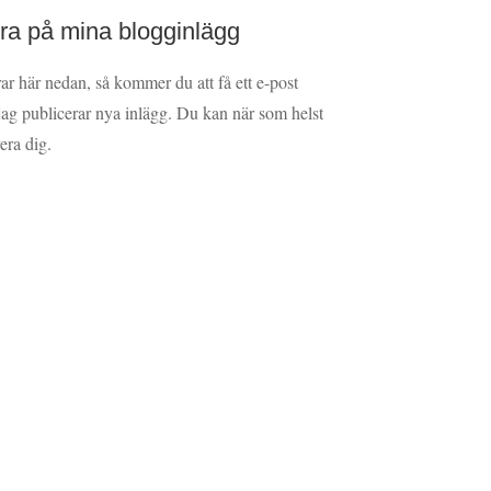
a på mina blogginlägg
 här nedan, så kommer du att få ett e-post
ag publicerar nya inlägg. Du kan när som helst
rera dig.
ner att mina data lagras enligt bloggens
cy.