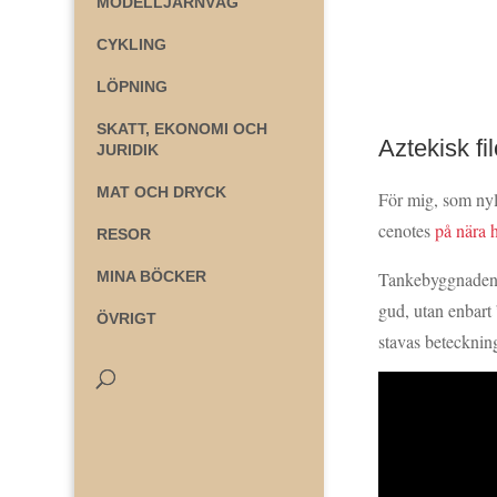
MODELLJÄRNVÄG
CYKLING
LÖPNING
SKATT, EKONOMI OCH
Aztekisk fil
JURIDIK
MAT OCH DRYCK
För mig, som nyl
cenotes
på nära h
RESOR
Tankebyggnaden ä
MINA BÖCKER
gud, utan enbart 
ÖVRIGT
stavas betecknin