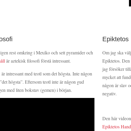
osofi
Epiktetos
igen rest omkring i Mexiko och sett pyramider och
Om jag ska välj
åll
är aztekisk filosofi förstå intressant.
Epiktetos. Den 
jag försöker ti
r intressant med teotl som det högsta. Inte någon
mycket att fund
”det högsta”. Eftersom teotl inte är någon gud
någon är slav oc
gen med liten bokstav (gemen) i början.
negativ.
Den här videon ä
Epiktetos Handb