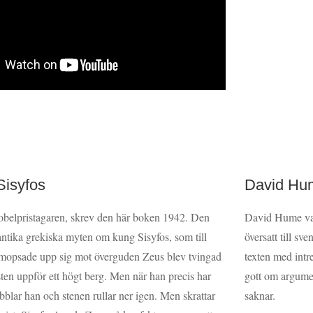
Sisyfos
David Hu
obelpristagaren, skrev den här boken 1942. Den
David Hume var
antika grekiska myten om kung Sisyfos, som till
översatt till sv
an mopsade upp sig mot överguden Zeus blev tvingad
texten med intr
 sten uppför ett högt berg. Men när han precis har
gott om argumen
blar han och stenen rullar ner igen. Men skrattar
saknar.