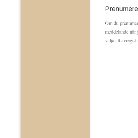
Prenumerer
Om du prenumerar
meddelande när j
välja att avregist
Jag godkän
integritetspoli