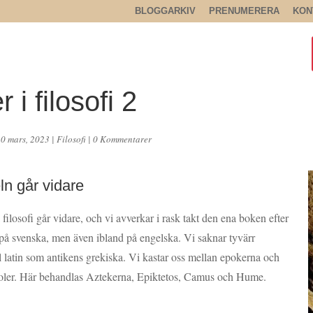
BLOGGARKIV
PRENUMERERA
KON
 i filosofi 2
10 mars, 2023
|
Filosofi
|
0 Kommentarer
ln går vidare
i filosofi går vidare, och vi avverkar i rask takt den ena boken efter
på svenska, men även ibland på engelska. Vi saknar tyvärr
l latin som antikens grekiska. Vi kastar oss mellan epokerna och
poler. Här behandlas Aztekerna, Epiktetos, Camus och Hume.