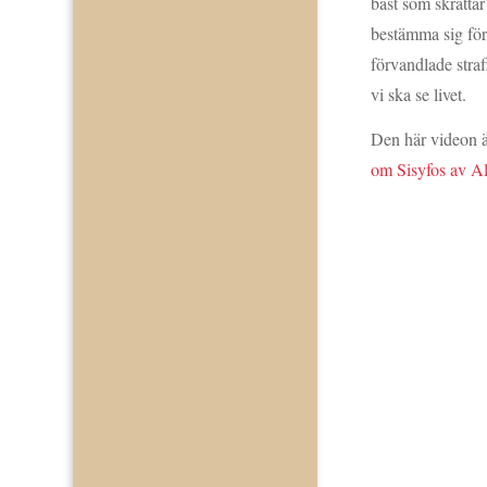
bäst som skrattar
bestämma sig för
förvandlade straf
vi ska se livet.
Den här videon är
om Sisyfos av A