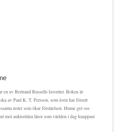
me
 en av Bertrand Russells favoriter. Boken är
enska av Paul K. T. Persson, som även har försett
essanta noter som ökar förståelsen. Hume ger oss
t mot auktoritära läror som världen i dag knappast