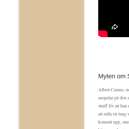
Myten om 
Albert Camus, n
anspelar på den 
straff för att h
att rulla en tung
kommit upp, snub