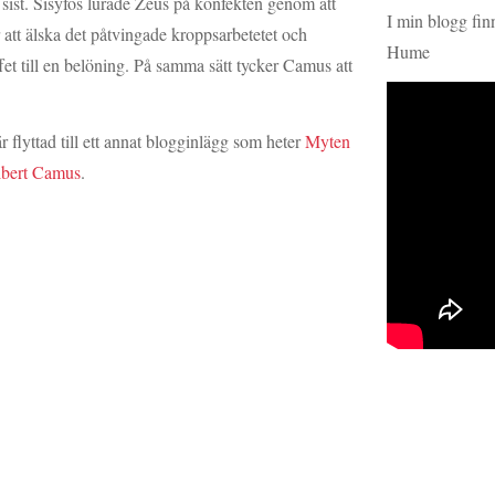
 sist. Sisyfos lurade Zeus på konfekten genom att
I min blogg fi
 att älska det påtvingade kroppsarbetetet och
Hume
fet till en belöning. På samma sätt tycker Camus att
 flyttad till ett annat blogginlägg som heter
Myten
lbert Camus
.