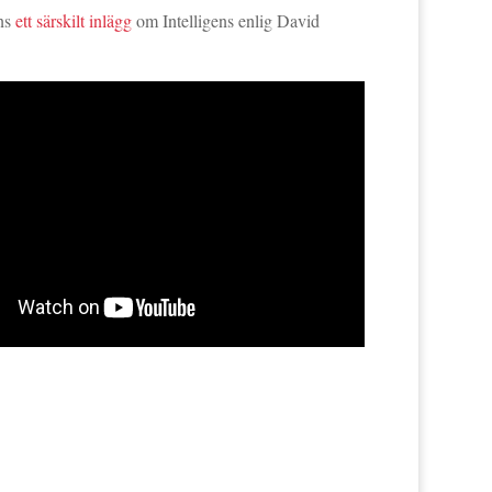
nns
ett särskilt inlägg
om Intelligens enlig David