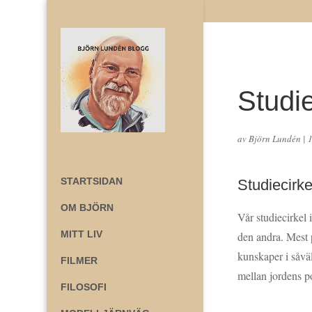
Studier
av
Björn Lundén
|
STARTSIDAN
Studiecirke
OM BJÖRN
Vår studiecirkel 
MITT LIV
den andra. Mest 
kunskaper i såvä
FILMER
mellan jordens 
FILOSOFI