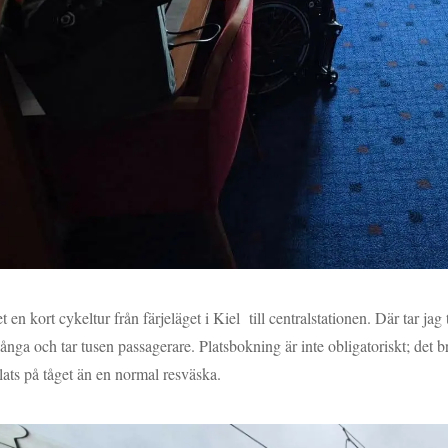
t en kort cykeltur från färjeläget i Kiel till centralstationen. Där tar ja
långa och tar tusen passagerare. Platsbokning är inte obligatoriskt; det 
lats på tåget än en normal resväska.