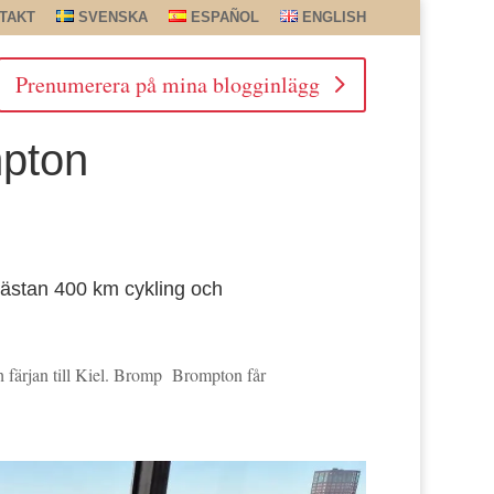
TAKT
SVENSKA
ESPAÑOL
ENGLISH
Prenumerera på mina blogginlägg
mpton
r nästan 400 km cykling och
ch färjan till Kiel. Bromp Brompton får