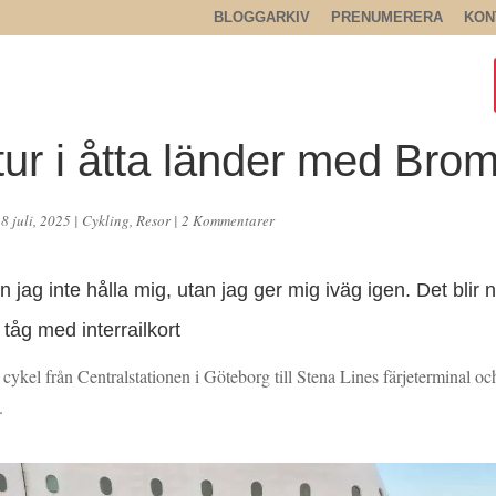
BLOGGARKIV
PRENUMERERA
KON
tur i åtta länder med Bro
8 juli, 2025
|
Cykling
,
Resor
|
2 Kommentarer
an jag inte hålla mig, utan jag ger mig iväg igen. Det bli
 tåg med interrailkort
t cykel från Centralstationen i Göteborg till Stena Lines färjeterminal o
.