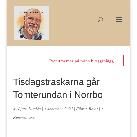
Prenumerera på mina blogginlägg
Tisdagstraskarna går
Tomterundan i Norrbo
av
Björn Lundén
|
4 december, 2024
|
Filmer
,
Resor
|
4
Kommentarer