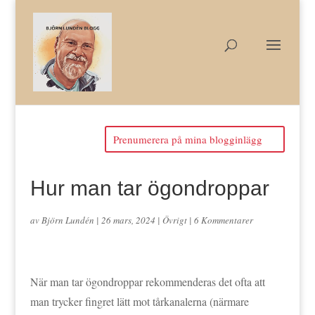
Prenumerera på mina blogginlägg
Hur man tar ögondroppar
av
Björn Lundén
|
26 mars, 2024
|
Övrigt
|
6 Kommentarer
När man tar ögondroppar rekommenderas det ofta att
man trycker fingret lätt mot tårkanalerna (närmare