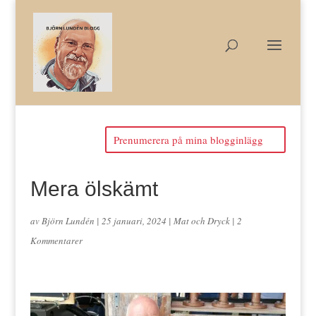
Prenumerera på mina blogginlägg
Mera ölskämt
av
Björn Lundén
|
25 januari, 2024
|
Mat och Dryck
|
2
Kommentarer