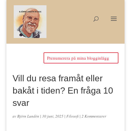
Prenumerera på mina blogginlägg
Vill du resa framåt eller
bakåt i tiden? En fråga 10
svar
av
Björn Lundén
|
30 juni, 2025
|
Filosofi
|
2 Kommentarer