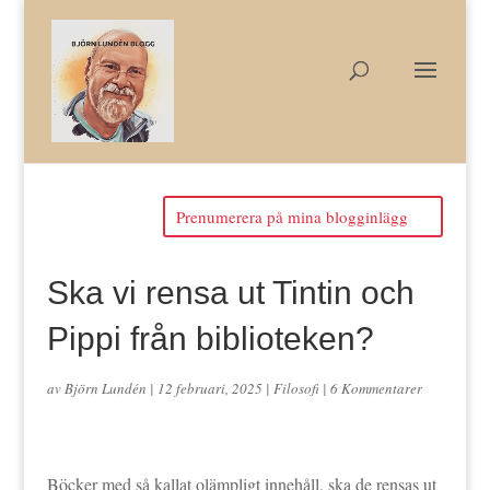
Prenumerera på mina blogginlägg
Ska vi rensa ut Tintin och
Pippi från biblioteken?
av
Björn Lundén
|
12 februari, 2025
|
Filosofi
|
6 Kommentarer
Böcker med så kallat olämpligt innehåll, ska de rensas ut