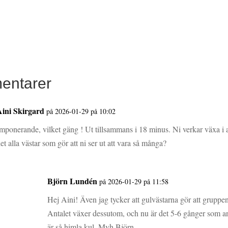
entarer
Aini Skirgard
på 2026-01-29 på 10:02
mponerande, vilket gäng ! Ut tillsammans i 18 minus. Ni verkar växa i anta
et alla västar som gör att ni ser ut att vara så många?
Björn Lundén
på 2026-01-29 på 11:58
Hej Aini! Även jag tycker att gulvästarna gör att gruppe
Antalet växer dessutom, och nu är det 5-6 gånger som ant
är så himla kul. Mvh Björn