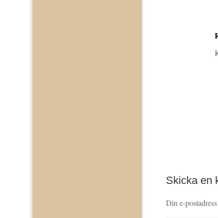
K
Skicka en
Din e-postadress