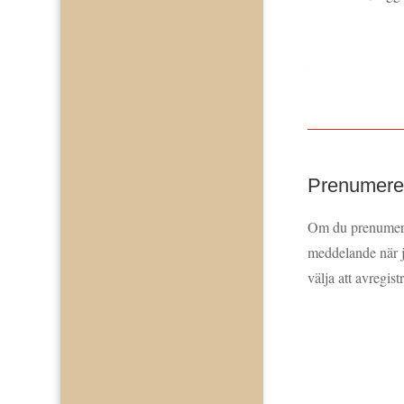
Prenumerer
Om du prenumerar
meddelande när j
välja att avregist