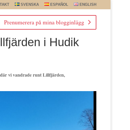
TAKT
SVENSKA
ESPAÑOL
ENGLISH
Prenumerera på mina blogginlägg
llfjärden i Hudik
 där vi vandrade runt Lillfjärden,