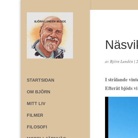
Näsvik
av
Björn Lundén
|
I strålande vin
STARTSIDAN
Efteråt bjöds v
OM BJÖRN
MITT LIV
FILMER
FILOSOFI