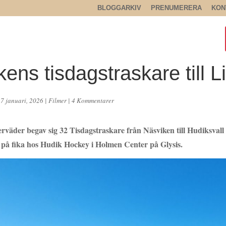
BLOGGARKIV
PRENUMERERA
KON
ens tisdagstraskare till Li
27 januari, 2026
|
Filmer
|
4 Kommentarer
terväder begav sig 32 Tisdagstraskare från Näsviken till Hudiksvall
i på fika hos Hudik Hockey i Holmen Center på Glysis.