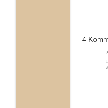
4 Komm
I
d