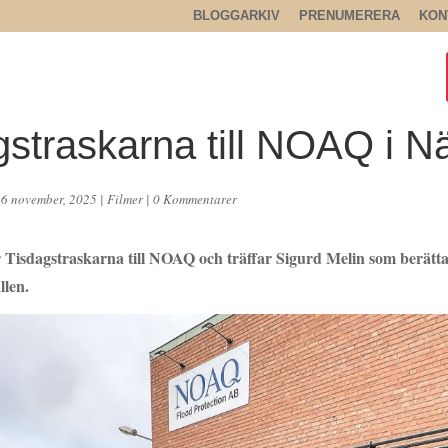
BLOGGARKIV
PRENUMERERA
KON
gstraskarna till NOAQ i N
26 november, 2025
|
Filmer
|
0 Kommentarer
 Tisdagstraskarna till NOAQ och träffar Sigurd Melin som berät
llen.