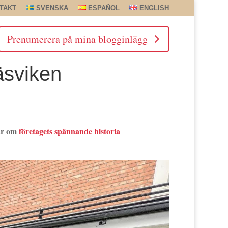
TAKT
SVENSKA
ESPAÑOL
ENGLISH
Prenumerera på mina blogginlägg
äsviken
tar om
företagets spännande historia