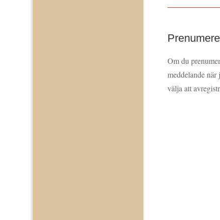
Prenumerer
Om du prenumerar
meddelande när j
välja att avregist