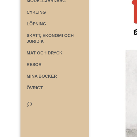
MODELLJÄRNVÄG
CYKLING
LÖPNING
SKATT, EKONOMI OCH
JURIDIK
MAT OCH DRYCK
RESOR
MINA BÖCKER
ÖVRIGT