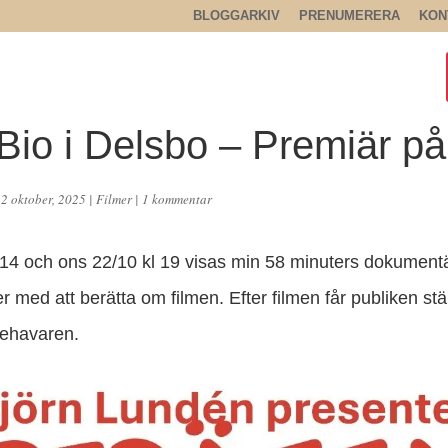
BLOGGARKIV
PRENUMERERA
KON
Bio i Delsbo – Premiär på
12 oktober, 2025
|
Filmer
|
1 kommentar
 14 och ons 22/10 kl 19 visas min 58 minuters dokumentä
r med att berätta om filmen. Efter filmen får publiken stäl
nehavaren.