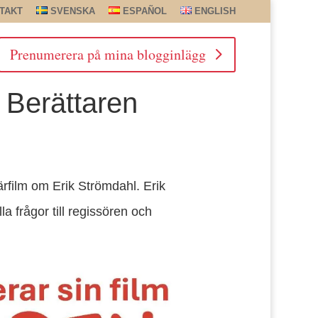
TAKT
SVENSKA
ESPAÑOL
ENGLISH
Prenumerera på mina blogginlägg
 Berättaren
rfilm om Erik Strömdahl. Erik
la frågor till regissören och