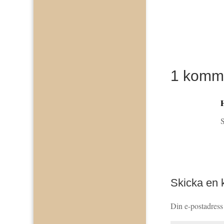
1 komm
S
Skicka en
Din e-postadress