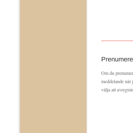
Prenumerer
Om du prenumerar
meddelande när j
välja att avregist