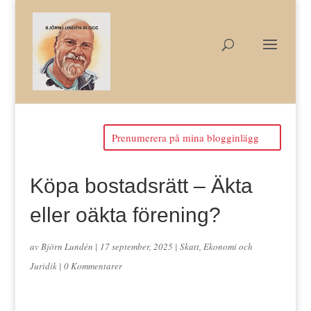
Prenumerera på mina blogginlägg
Köpa bostadsrätt – Äkta
eller oäkta förening?
av
Björn Lundén
|
17 september, 2025
|
Skatt, Ekonomi och
Juridik
|
0 Kommentarer