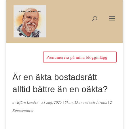
Prenumerera på mina blogginlägg
Är en äkta bostadsrätt
alltid bättre än en oäkta?
av
Björn Lundén
|
31 maj, 2025
|
Skatt, Ekonomi och Juridik
|
2
Kommentarer