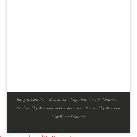
Jag godkänner att mina data lagras enligt
bloggens integritetspolicy.
Integritetspolicy
–
Webbkarta
– Copyright 2021 @ Litura.se –
Produced by
Weekend Webbexperterna
– Powered by
Weekend
WordPress Solution