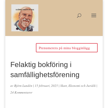
Prenumerera på mina blogginlägg
Felaktig bokföring i
samfällighetsförening
av
Björn Lundén
|
15 februari, 2025
|
Skatt, Ekonomi och Juridik
|
24 Kommentarer