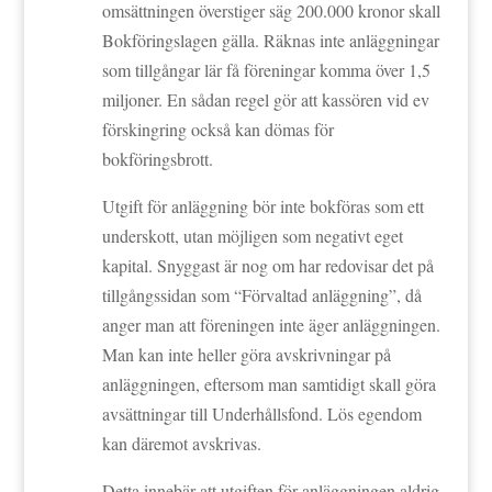
omsättningen överstiger säg 200.000 kronor skall
Bokföringslagen gälla. Räknas inte anläggningar
som tillgångar lär få föreningar komma över 1,5
miljoner. En sådan regel gör att kassören vid ev
förskingring också kan dömas för
bokföringsbrott.
Utgift för anläggning bör inte bokföras som ett
underskott, utan möjligen som negativt eget
kapital. Snyggast är nog om har redovisar det på
tillgångssidan som “Förvaltad anläggning”, då
anger man att föreningen inte äger anläggningen.
Man kan inte heller göra avskrivningar på
anläggningen, eftersom man samtidigt skall göra
avsättningar till Underhållsfond. Lös egendom
kan däremot avskrivas.
Detta innebär att utgiften för anläggningen aldrig