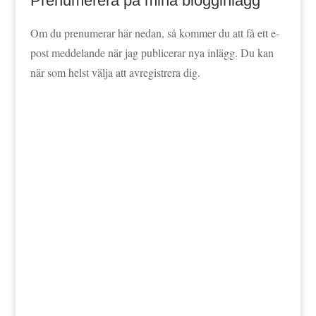
Prenumerera på mina blogginlägg
Om du prenumerar här nedan, så kommer du att få ett e-
post meddelande när jag publicerar nya inlägg. Du kan
när som helst välja att avregistrera dig.
Jag godkänner att mina data lagras enligt
bloggens integritetspolicy.