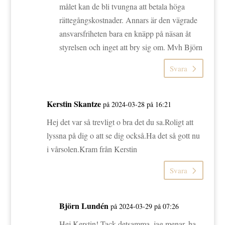
målet kan de bli tvungna att betala höga
rättegångskostnader. Annars är den vägrade
ansvarsfriheten bara en knäpp på näsan åt
styrelsen och inget att bry sig om. Mvh Björn
Svara
Kerstin Skantze
på 2024-03-28 på 16:21
Hej det var så trevligt o bra det du sa.Roligt att
lyssna på dig o att se dig också.Ha det så gott nu
i vårsolen.Kram från Kerstin
Svara
Björn Lundén
på 2024-03-29 på 07:26
Hej Kerstin! Tack detsamma, jag menar, ha