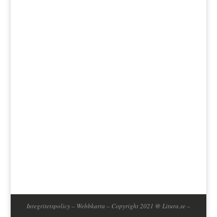
Jag godkänner att mina data lagras enligt
bloggens integritetspolicy.
Integritetspolicy
–
Webbkarta
– Copyright 2021 @ Litura.se –