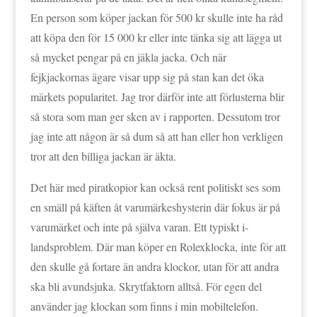
En person som köper jackan för 500 kr skulle inte ha råd
att köpa den för 15 000 kr eller inte tänka sig att lägga ut
så mycket pengar på en jäkla jacka. Och när
fejkjackornas ägare visar upp sig på stan kan det öka
märkets popularitet. Jag tror därför inte att förlusterna blir
så stora som man ger sken av i rapporten. Dessutom tror
jag inte att någon är så dum så att han eller hon verkligen
tror att den billiga jackan är äkta.
Det här med piratkopior kan också rent politiskt ses som
en smäll på käften åt varumärkeshysterin där fokus är på
varumärket och inte på själva varan. Ett typiskt i-
landsproblem. Där man köper en Rolexklocka, inte för att
den skulle gå fortare än andra klockor, utan för att andra
ska bli avundsjuka. Skrytfaktorn alltså. För egen del
använder jag klockan som finns i min mobiltelefon.