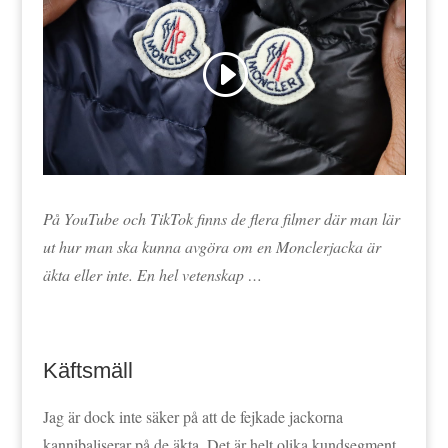
På YouTube och TikTok finns de flera filmer där man lär
ut hur man ska kunna avgöra om en Monclerjacka är
äkta eller inte. En hel vetenskap …
Käftsmäll
Jag är dock inte säker på att de fejkade jackorna
kannibaliserar på de äkta. Det är helt olika kundsegment.