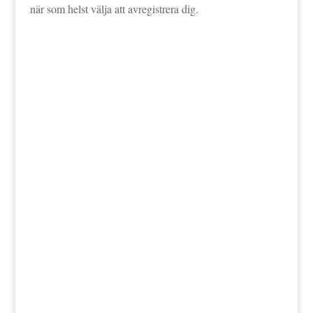
när som helst välja att avregistrera dig.
Jag godkänner att mina data lagras enligt
bloggens integritetspolicy.