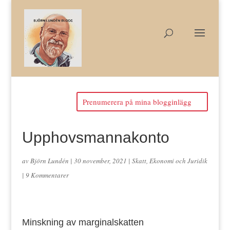
Prenumerera på mina blogginlägg
Upphovsmannakonto
av
Björn Lundén
|
30 november, 2021
|
Skatt, Ekonomi och Juridik
|
9 Kommentarer
Minskning av marginalskatten