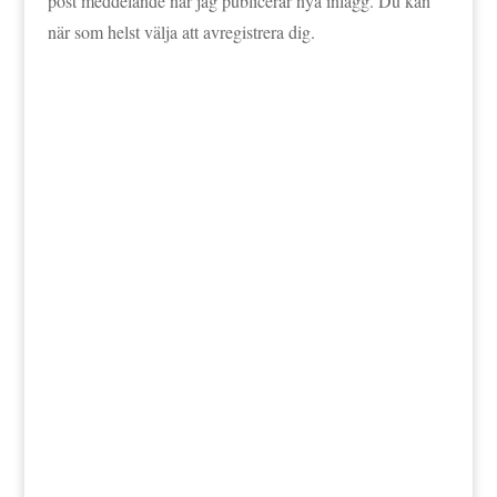
post meddelande när jag publicerar nya inlägg. Du kan
när som helst välja att avregistrera dig.
Jag godkänner att mina data lagras enligt
bloggens integritetspolicy.