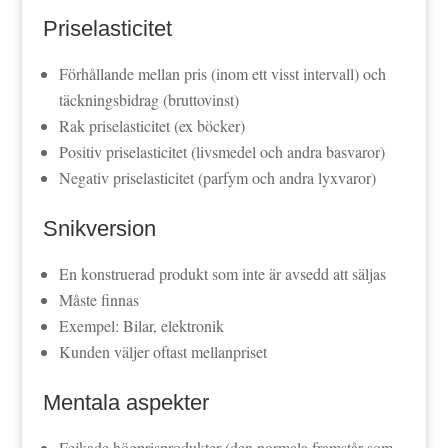
Priselasticitet
Förhållande mellan pris (inom ett visst intervall) och
täckningsbidrag (bruttovinst)
Rak priselasticitet (ex böcker)
Positiv priselasticitet (livsmedel och andra basvaror)
Negativ priselasticitet (parfym och andra lyxvaror)
Snikversion
En konstruerad produkt som inte är avsedd att säljas
Måste finnas
Exempel: Bilar, elektronik
Kunden väljer oftast mellanpriset
Mentala aspekter
Fejkade högprisprodukter (den normala framstår som