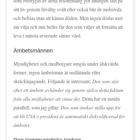
som övertygas av detta resonemang gör antingen slut på
sitt liv genom frivillig svält eller också blir de nedsövda
och befrias utan att känna döden. Men ingen dödas mot
sin vilja och inte heller får den som väljer att fortsätta att
leva i minsta avseende sämre vård.
Ämbetsmännen
Myndigheter och medborgare umgås under älskvärda
former; ingen ämbetsman är nedlåtande eller
skräckinjagande. Följande är intressant:
Den som står
efter ett ämbete avhänder sig genom själva detta faktum
från alla möjligheter att vinna det
. Detta har en nutida
parallell, som jag gillar:
Den som önskar ställa upp för
att bli USA:s president är automatiskt diskvalificerad för
ämbetet.
Den kommunistiska tanken