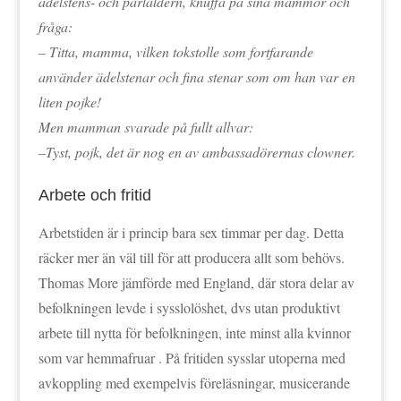
ädelstens- och pärlåldern, knuffa på sina mammor och
fråga:
– Titta, mamma, vilken tokstolle som fortfarande
använder ädelstenar och fina stenar som om han var en
liten pojke!
Men mamman svarade på fullt allvar:
–Tyst, pojk, det är nog en av ambassadörernas clowner.
Arbete och fritid
Arbetstiden är i princip bara sex timmar per dag. Detta
räcker mer än väl till för att producera allt som behövs.
Thomas More jämförde med England, där stora delar av
befolkningen levde i sysslolöshet, dvs utan produktivt
arbete till nytta för befolkningen, inte minst alla kvinnor
som var hemmafruar . På fritiden sysslar utoperna med
avkoppling med exempelvis föreläsningar, musicerande