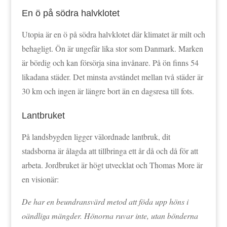
En ö på södra halvklotet
Utopia är en ö på södra halvklotet där klimatet är milt och
behagligt. Ön är ungefär lika stor som Danmark. Marken
är bördig och kan försörja sina invånare. På ön finns 54
likadana städer. Det minsta avståndet mellan två städer är
30 km och ingen är längre bort än en dagsresa till fots.
Lantbruket
På landsbygden ligger välordnade lantbruk, dit
stadsborna är ålagda att tillbringa ett år då och då för att
arbeta. Jordbruket är högt utvecklat och Thomas More är
en visionär:
De har en beundransvärd metod att föda upp höns i
oändliga mängder. Hönorna ruvar inte, utan bönderna