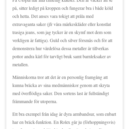
på, sitter ledigt på kroppen och fungerar bra i både köld
och hetta. Det anses vara tokigt att pråla med
extravaganta saker (jfr våra märkeskläder eller konstlat
trasiga jeans, som jag tycker är en skymf mot dem som
verkligen är fattiga). Guld och silver försmås och för att
demonstrera hur värdelösa dessa metaller är tillverkas
pottor andra kärl för tarvligt bruk samt barnleksaker av
metallen.
Människorna tror att det är en personlig framgång att
kunna bräcka av sina medmänniskor genom att skryta
med överflödiga saker. Den sortens last är fullständigt
främmande för utoperna.
Ett bra exempel från idag är dyra armbandsur, som enbart
har en bräck-funktion. En Rolex går ju (förhoppningsvis)