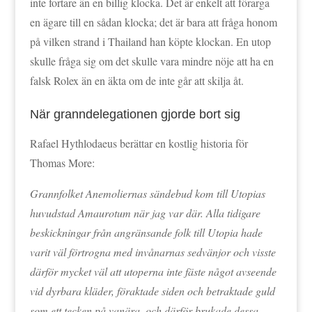
inte fortare än en billig klocka. Det är enkelt att förarga
en ägare till en sådan klocka; det är bara att fråga honom
på vilken strand i Thailand han köpte klockan. En utop
skulle fråga sig om det skulle vara mindre nöje att ha en
falsk Rolex än en äkta om de inte går att skilja åt.
När granndelegationen gjorde bort sig
Rafael Hythlodaeus berättar en kostlig historia för
Thomas More:
Grannfolket Anemoliernas sändebud kom till Utopias
huvudstad Amaurotum när jag var där. Alla tidigare
beskickningar från angränsande folk till Utopia hade
varit väl förtrogna med invånarnas sedvänjor och visste
därför mycket väl att utoperna inte fäste något avseende
vid dyrbara kläder, föraktade siden och betraktade guld
som ett tecken på vanära, och därför brukade dessa