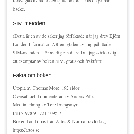
försvagats av ålder och sjukdom, då ställs de på bar
backe
.
SIM-metoden
(Detta är en av de saker jag förfäktade när jag drev Björn
Lundén Information AB enligt den av mig påhittade
SIM-metoden. Hör av dig om du vill att jag skickar dig
ett exemplar av boken SIM, gratis och fraktfritt)
Fakta om boken
Utopia av Thomas More, 192 sidor
Översatt och kommenterad av Anders Piltz
Med inledning av Tore Frängsmyr
ISBN 978 91 7217 095-7
Boken kan köpas från Artos & Norma bokförlag,
https://artos.se