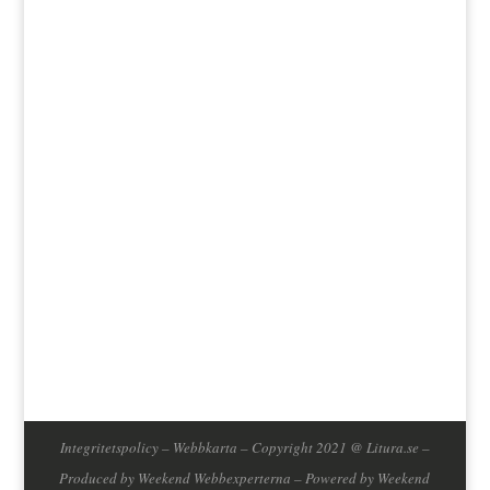
Jag godkänner att mina data lagras enligt
bloggens integritetspolicy.
Integritetspolicy
–
Webbkarta
– Copyright 2021 @ Litura.se –
Produced by
Weekend Webbexperterna
– Powered by
Weekend