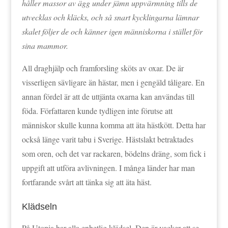
håller massor av ägg under jämn uppvärmning tills de
utvecklas och kläcks, och så snart kycklingarna lämnar
skalet följer de och känner igen människorna i stället för
sina mammor.
All draghjälp och framforsling sköts av oxar. De är
visserligen sävligare än hästar, men i gengäld tåligare. En
annan fördel är att de uttjänta oxarna kan användas till
föda. Författaren kunde tydligen inte förutse att
människor skulle kunna komma att äta hästkött. Detta har
också länge varit tabu i Sverige. Hästslakt betraktades
som oren, och det var rackaren, bödelns dräng, som fick i
uppgift att utföra avlivningen. I många länder har man
fortfarande svårt att tänka sig att äta häst.
Klädseln
På Utopia har alla enhetlig klädsel. Den är vacker att se