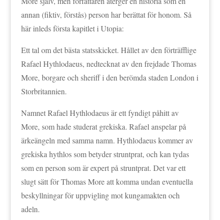
More själv, men författaren återger en historia som en
annan (fiktiv, förstås) person har berättat för honom. Så
här inleds första kapitlet i Utopia:
Ett tal om det bästa statsskicket. Hållet av den förträfflige
Rafael Hythlodaeus, nedtecknat av den frejdade Thomas
More, borgare och sheriff i den berömda staden London i
Storbritannien.
Namnet Rafael Hythlodaeus är ett fyndigt påhitt av
More, som hade studerat grekiska. Rafael anspelar på
ärkeängeln med samma namn. Hythlodaeus kommer av
grekiska hythlos som betyder struntprat, och kan tydas
som en person som är expert på struntprat. Det var ett
slugt sätt för Thomas More att komma undan eventuella
beskyllningar för uppvigling mot kungamakten och
adeln.