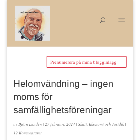
Prenumerera på mina blogginlägg
Helomvändning – ingen
moms för
samfällighetsföreningar
av
Björn Lundén
|
27 februari, 2024
|
Skatt, Ekonomi och Juridik
|
12 Kommentarer