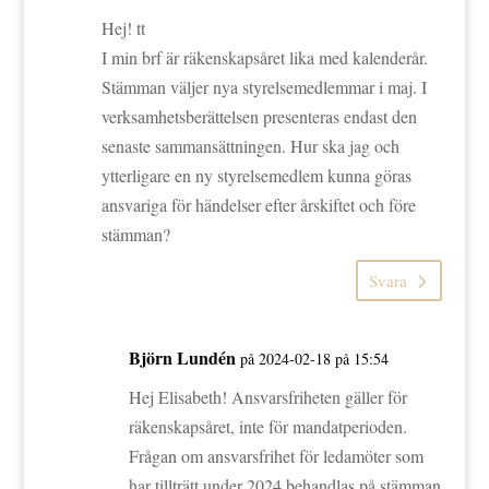
Hej! tt
I min brf är räkenskapsåret lika med kalenderår.
Stämman väljer nya styrelsemedlemmar i maj. I
verksamhetsberättelsen presenteras endast den
senaste sammansättningen. Hur ska jag och
ytterligare en ny styrelsemedlem kunna göras
ansvariga för händelser efter årskiftet och före
stämman?
Svara
Björn Lundén
på 2024-02-18 på 15:54
Hej Elisabeth! Ansvarsfriheten gäller för
räkenskapsåret, inte för mandatperioden.
Frågan om ansvarsfrihet för ledamöter som
har tillträtt under 2024 behandlas på stämman