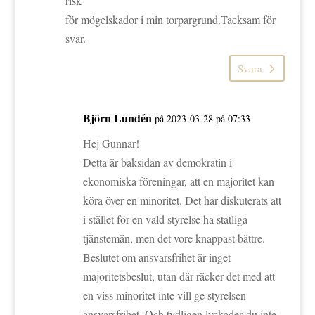
risk
för mögelskador i min torpargrund.Tacksam för
svar.
Svara
Björn Lundén
på 2023-03-28 på 07:33
Hej Gunnar!
Detta är baksidan av demokratin i
ekonomiska föreningar, att en majoritet kan
köra över en minoritet. Det har diskuterats att
i stället för en vald styrelse ha statliga
tjänstemän, men det vore knappast bättre.
Beslutet om ansvarsfrihet är inget
majoritetsbeslut, utan där räcker det med att
en viss minoritet inte vill ge styrelsen
ansvarsfrihet. Och tydligen lyckades du inte