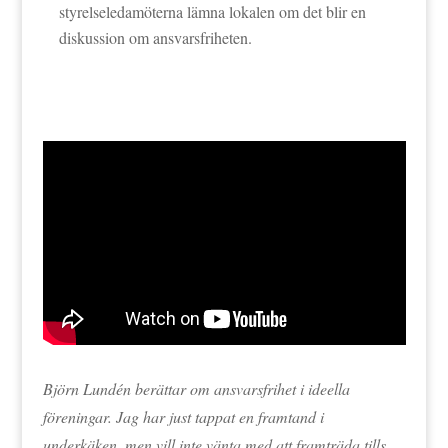
styrelseledamöterna lämna lokalen om det blir en
diskussion om ansvarsfriheten.
Björn Lundén berättar om ansvarsfrihet i ideella
föreningar. Jag har just tappat en framtand i
underkäken, men vill inte vänta med att framträda tills