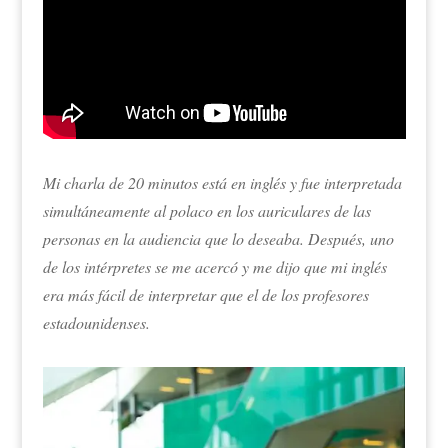
Mi charla de 20 minutos está en inglés y fue interpretada
simultáneamente al polaco en los auriculares de las
personas en la audiencia que lo deseaba. Después, uno
de los intérpretes se me acercó y me dijo que mi inglés
era más fácil de interpretar que el de los profesores
estadounidenses.