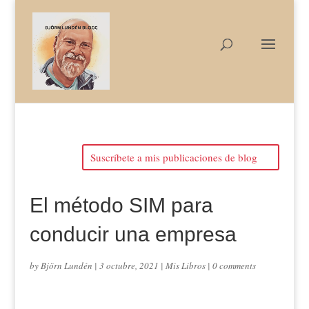
Suscríbete a mis publicaciones de blog
El método SIM para
conducir una empresa
by
Björn Lundén
|
3 octubre, 2021
|
Mis Libros
|
0 comments